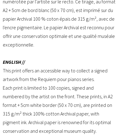
numérotée par l'artiste sur le recto. Ce tirage, au format
A2 + 5cm de bord blanc (50 x 70 cm), est imprimé sur du
papier Archival 100 % coton épais de 315 g/m², avec de
l'encre pigmentaire. Le papier Archival est reconnu pour
offrir une conservation optimale et une qualité muséale
exceptionnelle.
ENGLISH //
This print offers an accessible way to collect a signed
artwork from the Requiem pour pianos series.
Each print is limited to 100 copies, signed and
numbered by the artist on the front. These prints, in A2
format + 5cm white border (50 x 70 cm), are printed on
315 g/m² thick 100% cotton Archival paper, with
pigment ink. Archival paper is renowned for its optimal
conservation and exceptional museum quality.